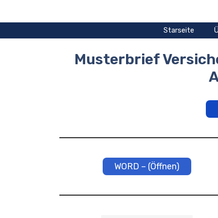
Zum
Inhalt
springen
Starseite
Ü
Musterbrief Versi
A
WORD – (Öffnen)