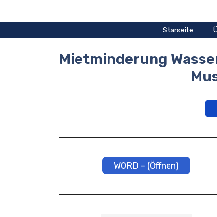
Zum
Inhalt
springen
Starseite
Ü
Mietminderung Wasse
Mus
WORD – (Öffnen)