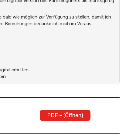
ie digitale Version des Fahrzeugbriefs als rechtsgültig
so bald wie möglich zur Verfügung zu stellen, damit ich
hre Bemühungen bedanke ich mich im Voraus.
gital erbitten
ken
PDF – (Öffnen)